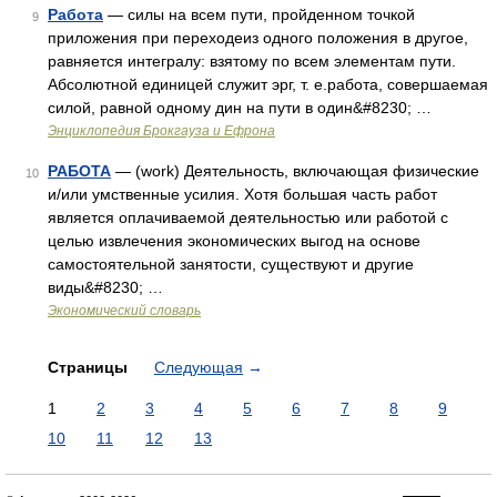
Работа
— силы на всем пути, пройденном точкой
9
приложения при переходеиз одного положения в другое,
равняется интегралу: взятому по всем элементам пути.
Абсолютной единицей служит эрг, т. е.работа, совершаемая
силой, равной одному дин на пути в один&#8230; …
Энциклопедия Брокгауза и Ефрона
РАБОТА
— (work) Деятельность, включающая физические
10
и/или умственные усилия. Хотя большая часть работ
является оплачиваемой деятельностью или работой с
целью извлечения экономических выгод на основе
самостоятельной занятости, существуют и другие
виды&#8230; …
Экономический словарь
Страницы
Следующая
→
1
2
3
4
5
6
7
8
9
10
11
12
13