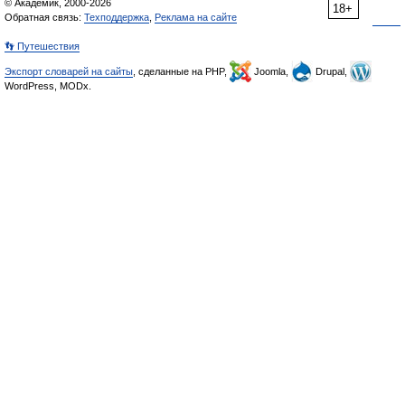
© Академик, 2000-2026
18+
Обратная связь:
Техподдержка
,
Реклама на сайте
👣 Путешествия
Экспорт словарей на сайты
, сделанные на PHP,
Joomla,
Drupal,
WordPress, MODx.