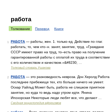
работа
Толкование
Перевод
Книги
РАБОТА
— работы, жен. 1. только ед. Действие по глаг.
1
работать; то, чем кто–н. занят, занятие, труд. «Граждане
СССР имеют право на труд, то–есть право на получение
гарантированной работы с оплатой их труда в соответствии
с его количеством и качеством.»&#8230; …
Толковый словарь Ушакова
РАБОТА
— это разновидность невроза. Дон Херолд Работа
2
последнее прибежище тех, кто больше ничего не умеет.
Оскар Уайльд Может быть, работа не слишком приятное
занятие, но куда то ведь надо утром идти. Янина
Ипохорская Некоторые люди любят все, что делают …
Сводная энциклопедия афоризмов