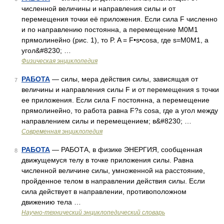
численной величины и направления силы и от
перемещения точки её приложения. Если сила F численно
и по направлению постоянна, а перемещение М0М1
прямолинейно (рис. 1), то P. A = F•s•cosa, где s=M0M1, a
угол&#8230; …
Физическая энциклопедия
РАБОТА
— силы, мера действия силы, зависящая от
7
величины и направления силы F и от перемещения s точки
ее приложения. Если сила F постоянна, а перемещение
прямолинейно, то работа равна F?s cosa, где a угол между
направлением силы и перемещением; в&#8230; …
Современная энциклопедия
РАБОТА
— РАБОТА, в физике ЭНЕРГИЯ, сообщенная
8
движущемуся телу в точке приложения силы. Равна
численной величине силы, умноженной на расстояние,
пройденное телом в направлении действия силы. Если
сила действует в направлении, противоположном
движению тела …
Научно-технический энциклопедический словарь