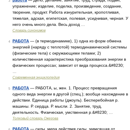
работа
— Дело, делание, занятие, труд, страда, подвиг,
3
упражнение; изделие, поделка, произведение, создание,
творение, продукт. Работа изнурительная, кропотливая,
тяжелая, адская, египетская, полевая, усидчивая, черная. У
него очень много дела. Весь доход …
Словарь синонимов
РАБОТА
— (в термодинамике), 1) одна из форм обмена
4
энергией (наряду с теплотой) термодинамической системы
(физические тела) с окружающими телами; 2)
количественная характеристика преобразования энергии в
физических процессах; зависит от вида процесса.&#8230;
…
Современная энциклопедия
РАБОТА
— РАБОТА, ы, жен. 1. Процесс превращения
5
одного вида энергии в другой (спец.); вообще нахождение в
действии. Единица работы (джоуль). Бесперебойная р.
машины. Р. сердца. Р. мысли. 2. Занятие, труд,
деятельность. Физическая, умственная р.&#8230; …
Толковый словарь Ожегова
РАБОТА
— силы, мера действия силы, зависящая от
6